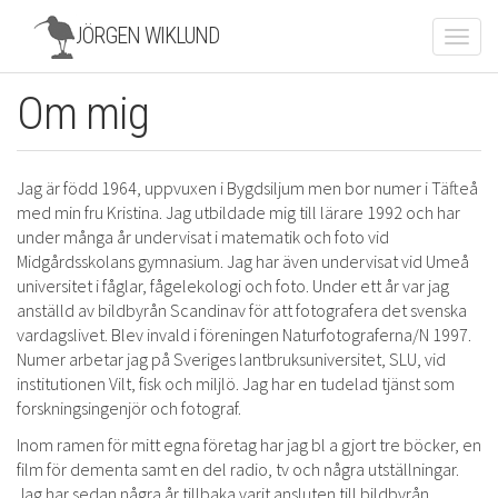
JÖRGEN WIKLUND
Toggl
navig
Om mig
Skip
to
main
content
Jag är född 1964, uppvuxen i Bygdsiljum men bor numer i Täfteå
med min fru Kristina. Jag utbildade mig till lärare 1992 och har
under många år undervisat i matematik och foto vid
Midgårdsskolans gymnasium. Jag har även undervisat vid Umeå
universitet i fåglar, fågelekologi och foto. Under ett år var jag
anställd av bildbyrån Scandinav för att fotografera det svenska
vardagslivet. Blev invald i föreningen Naturfotograferna/N 1997.
Numer arbetar jag på Sveriges lantbruksuniversitet, SLU, vid
institutionen Vilt, fisk och miljlö. Jag har en tudelad tjänst som
forskningsingenjör och fotograf.
Inom ramen för mitt egna företag har jag bl a gjort tre böcker, en
film för dementa samt en del radio, tv och några utställningar.
Jag har sedan några år tillbaka varit ansluten till bildbyrån