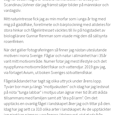
Scandinav/Johner där jag främst säljer bilder på människor och
vardagsliv.
Mitt naturintresse fick jag av min morfar som i unga år tog med
mig på gäddfiske, forellmete och bärplockning med alldeles för
stora hinkar och fågelintresset väcktes till liv på högstadiet av
biologilärare Gunnar Renman som visade mig den då sällsynta
rosenfinken.
När det gäller fotograferingen så finner jag nästan uteslutande
motiven i norra Sverige. Fåglar och natur i allmänhet har i 35år
varit mitt motivområde. Numer fotar jag mest lifestyle och det
nyuppfunna motivområdet fiskar och vattendjur. 2019 gav jag,
via förlaget Avium, ut boken Sveriges sötvattensfiskar.
Fågelskådandet har tagit sig olika uttryck under årens lopp.
Tyvärr bor man ju längs "motljuskusten" och idag har jag ledsnat
på nöta "tunga labbar" i motljus utan ägnar mer tid åt att skåda
tillsammans med familjen samt att "dra på larm". Om det
upptäcks en ovanlig fågel i landskapet åker jag och tittar på den.
Idag har jag sett ca 310 olika arter i landskapet. Av de upptäckter
jag gjort kan nämnas: vassångare i Holmsund, röd glada från