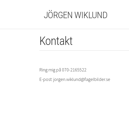
Main
JÖRGEN WIKLUND
navigation
Kontakt
Skip
to
main
content
Ring mig på 070-2165522
E-post: jorgen.wiklund@fagelbilder.se