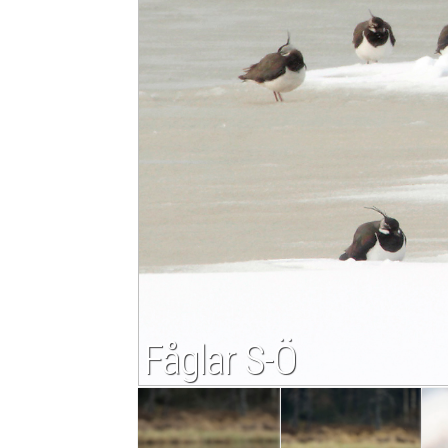
Fåglar S-Ö
Bilder på arter jag sett i Sverige. I bokstavsordn